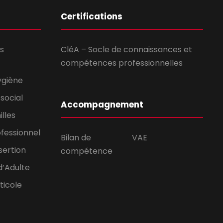
Certifications
s
CléA – Socle de connaissances et
compétences professionnelles
ygiène
social
Accompagnement
lles
ofessionnel
Bilan de
VAE
sertion
compétence
d’Adulte
ticole