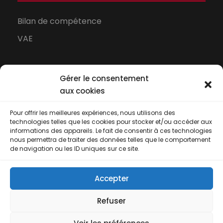
Bilan de compétence
VAE
Gérer le consentement
aux cookies
Pour offrir les meilleures expériences, nous utilisons des
technologies telles que les cookies pour stocker et/ou accéder aux
informations des appareils. Le fait de consentir à ces technologies
nous permettra de traiter des données telles que le comportement
de navigation ou les ID uniques sur ce site.
Proform Conseil - Centre de formation à la
Accepter
Réunion depuis 2001
Conditions générales de vente
-
Certificat
Refuser
Qualiopi