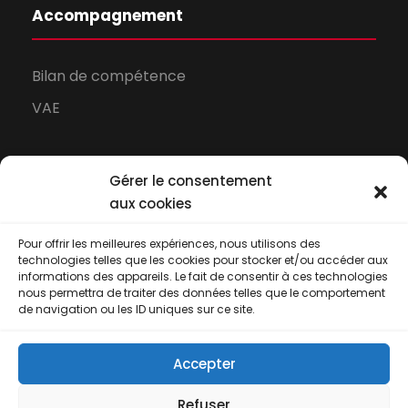
Accompagnement
Bilan de compétence
VAE
Gérer le consentement
aux cookies
Pour offrir les meilleures expériences, nous utilisons des
technologies telles que les cookies pour stocker et/ou accéder aux
informations des appareils. Le fait de consentir à ces technologies
nous permettra de traiter des données telles que le comportement
de navigation ou les ID uniques sur ce site.
Proform Conseil - Centre de formation à la
Accepter
Réunion depuis 2001
Conditions générales de vente
-
Certificat
Refuser