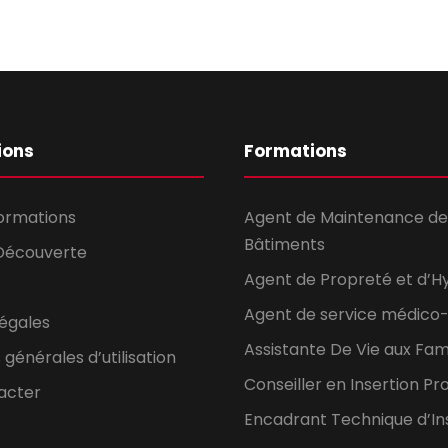
ions
Formations
formations
Agent de Maintenance de
Bâtiments
Découverte
Agent de Propreté et d’H
Agent de service médico-
légales
Assistante De Vie aux Fami
 générales d’utilisation
Conseiller en Insertion Pr
acter
Encadrant Technique d’In