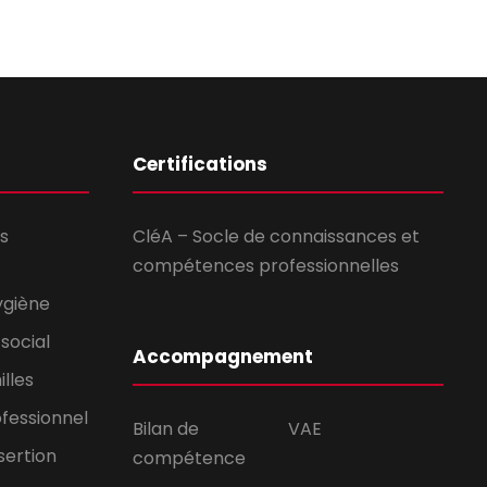
Certifications
s
CléA – Socle de connaissances et
compétences professionnelles
ygiène
social
Accompagnement
lles
ofessionnel
Bilan de
VAE
sertion
compétence