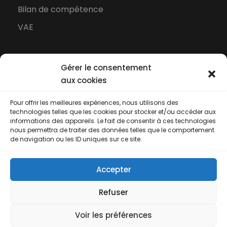
Bilan de compétence
VAE
Gérer le consentement
aux cookies
Pour offrir les meilleures expériences, nous utilisons des
technologies telles que les cookies pour stocker et/ou accéder aux
informations des appareils. Le fait de consentir à ces technologies
nous permettra de traiter des données telles que le comportement
de navigation ou les ID uniques sur ce site.
Proform Conseil - Centre de formation à la
Accepter
Réunion depuis 2001
Conditions générales de vente
-
Certificat
Refuser
Qualiopi
Voir les préférences
Création et infogérance du site internet par