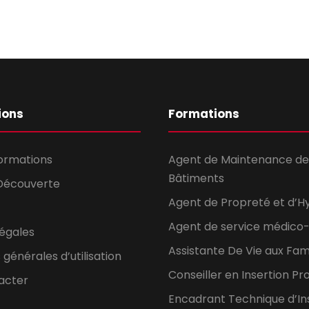
ions
Formations
formations
Agent de Maintenance de
Bâtiments
Découverte
Agent de Propreté et d’H
Agent de service médico-
légales
Assistante De Vie aux Fami
 générales d’utilisation
Conseiller en Insertion Pr
acter
Encadrant Technique d’In