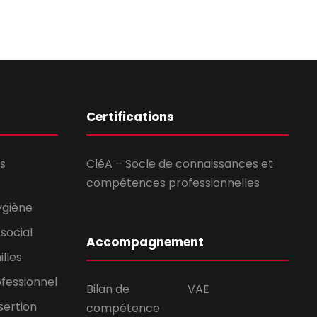
Certifications
s
CléA – Socle de connaissances et
compétences professionnelles
ygiène
social
Accompagnement
lles
ofessionnel
Bilan de
VAE
sertion
compétence